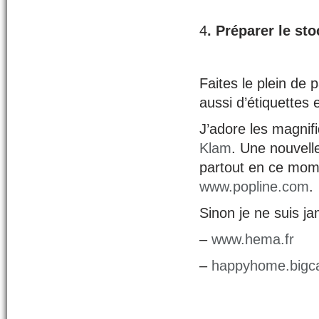
4
. Préparer le st
Faites le plein de
aussi d’étiquettes 
J’adore les magnif
Klam
. Une nouvell
partout en ce momen
www.popline.com
.
Sinon je ne suis j
–
www.hema.fr
–
happyhome.bigca