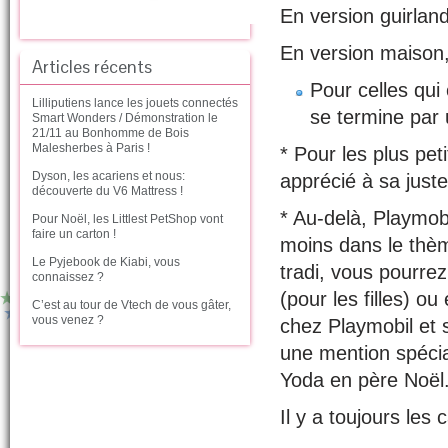
En version guirlan
En version maison
Articles récents
Pour celles qui
Lilliputiens lance les jouets connectés
se termine par
Smart Wonders / Démonstration le
21/11 au Bonhomme de Bois
Malesherbes à Paris !
* Pour les plus pet
Dyson, les acariens et nous:
apprécié à sa juste
découverte du V6 Mattress !
* Au-delà, Playmob
Pour Noël, les Littlest PetShop vont
faire un carton !
moins dans le thè
Le Pyjebook de Kiabi, vous
tradi, vous pourre
connaissez ?
(pour les filles) o
C’est au tour de Vtech de vous gâter,
vous venez ?
chez Playmobil et 
une mention spécial
Yoda en père Noël
Il y a toujours les 