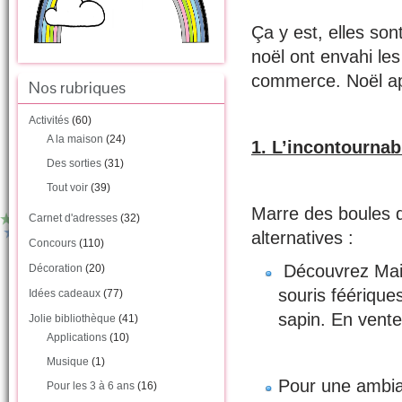
Ça y est, elles son
noël ont envahi les
commerce. Noël app
Nos rubriques
Activités
(60)
A la maison
(24)
1. L’incontournab
Des sorties
(31)
Tout voir
(39)
Marre des boules qu
Carnet d'adresses
(32)
alternatives :
Concours
(110)
Découvrez Mail
Décoration
(20)
souris féérique
Idées cadeaux
(77)
sapin. En vent
Jolie bibliothèque
(41)
Applications
(10)
Musique
(1)
Pour une ambian
Pour les 3 à 6 ans
(16)