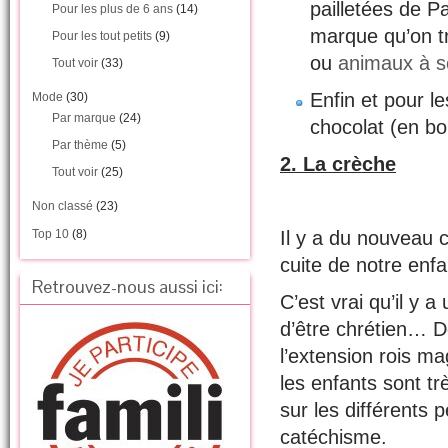
pailletées de 
Pour les plus de 6 ans
(14)
marque qu’on t
Pour les tout petits
(9)
ou
animaux à s
Tout voir
(33)
Enfin et pour l
Mode
(30)
Par marque
(24)
chocolat (en b
Par thème
(5)
2. La crèche
Tout voir
(25)
Non classé
(23)
Top 10
(8)
Il y a du nouveau 
cuite de notre enfa
Retrouvez-nous aussi ici:
C’est vrai qu’il y 
d’être chrétien… D
l’extension rois ma
les enfants sont tr
sur les différents 
catéchisme.