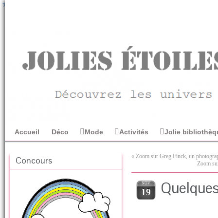
Accueil
Déco
Mode
Activités
Jolie bibliothè
«
Zoom sur Greg Finck, un photographe
Concours
Zoom sur
Quelques
NOV
19