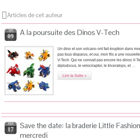
Articles de cet auteur
A la poursuite des Dinos V-Tech
SEP
09
Un dino et son volcano ont fait éruption dans mon
pas tous disparus, et oui, mon fils a une nouvel
V-Tech. Qui ne connait pas encore les dinos V-Tech 
diplodocus, le velociraptor, le triceratops, et …
Lire la Suite »
Save the date: la braderie Little Fash
MAR
17
mercredi