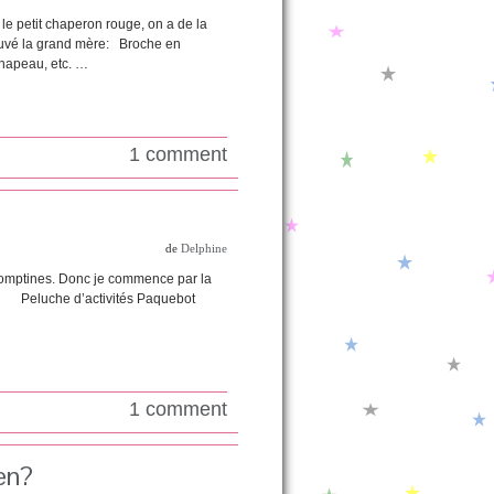
 le petit chaperon rouge, on a de la
ouvé la grand mère: Broche en
 chapeau, etc. …
1 comment
de
Delphine
 comptines. Donc je commence par la
use): Peluche d’activités Paquebot
1 comment
en?