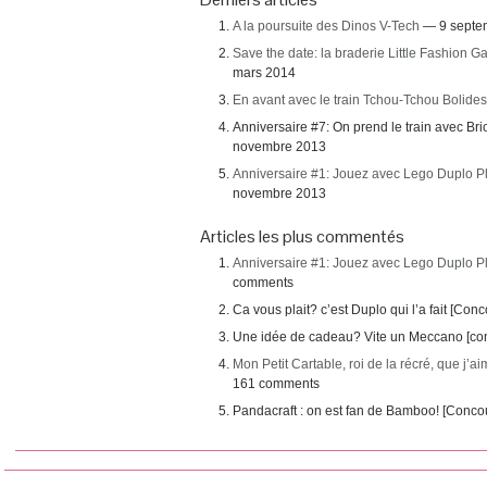
A la poursuite des Dinos V-Tech
— 9 septe
Save the date: la braderie Little Fashion 
mars 2014
En avant avec le train Tchou-Tchou Bolides
Anniversaire #7: On prend le train avec Bri
novembre 2013
Anniversaire #1: Jouez avec Lego Duplo P
novembre 2013
Articles les plus commentés
Anniversaire #1: Jouez avec Lego Duplo P
comments
Ca vous plait? c’est Duplo qui l’a fait [C
Une idée de cadeau? Vite un Meccano [co
Mon Petit Cartable, roi de la récré, que j’ai
161 comments
Pandacraft : on est fan de Bamboo! [Conc