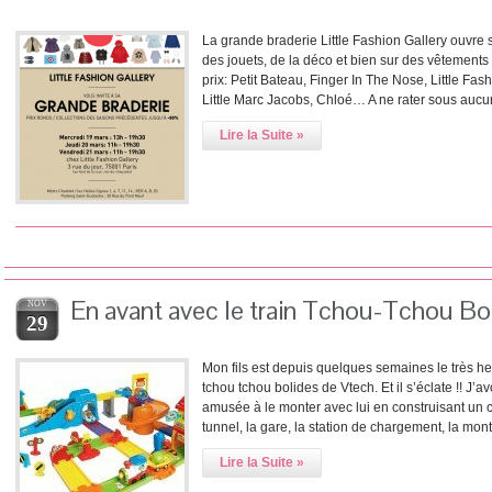
La grande braderie Little Fashion Gallery ouvre 
des jouets, de la déco et bien sur des vêtement
prix: Petit Bateau, Finger In The Nose, Little Fa
Little Marc Jacobs, Chloé… A ne rater sous aucun
Lire la Suite »
En avant avec le train Tchou-Tchou Bol
NOV
29
Mon fils est depuis quelques semaines le très heu
tchou tchou bolides de Vtech. Et il s’éclate !! J’
amusée à le monter avec lui en construisant un cir
tunnel, la gare, la station de chargement, la mon
Lire la Suite »