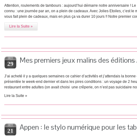
Attention, roulements de tambours : aujourd’hui démarre notre anniversaire ! Le 
connu : une journée par an, on a plein de cadeaux. Avec Jolies Etoiles, c’est l
vous fait plein de cadeaux, mais en plus ça va durer 10 jours !! Notre premier
Lire la Suite »
Mes premiers jeux malins des édition
OCT
29
J’ai acheté il y a quelques semaines ce cahier d’activités et j’attendais la bonne
présentée le week-end dernier et dans les pires conditions : un voyage de 2 heu
restaurant entre adultes (on avait choisi une crêperie, on n’est pas suicidaire no
Lire la Suite »
Appen : le stylo numérique pour les tab
OCT
21