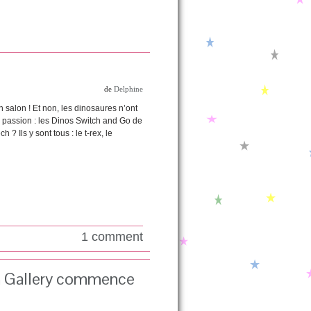
de
Delphine
 salon ! Et non, les dinosaures n’ont
le passion : les Dinos Switch and Go de
? Ils y sont tous : le t-rex, le
1 comment
ion Gallery commence