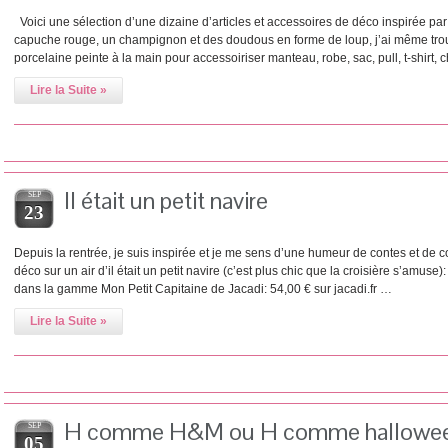
Voici une sélection d’une dizaine d’articles et accessoires de déco inspirée par
capuche rouge, un champignon et des doudous en forme de loup, j’ai même tr
porcelaine peinte à la main pour accessoiriser manteau, robe, sac, pull, t-shirt,
Lire la Suite »
Il était un petit navire
SEP
23
Depuis la rentrée, je suis inspirée et je me sens d’une humeur de contes et de
déco sur un air d’il était un petit navire (c’est plus chic que la croisière s’am
dans la gamme Mon Petit Capitaine de Jacadi: 54,00 € sur jacadi.fr …
Lire la Suite »
H comme H&M ou H comme hallowe
SEP
05