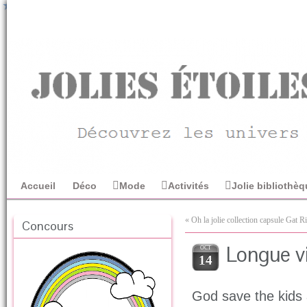
Accueil
Déco
Mode
Activités
Jolie bibliothè
« Oh la jolie collection capsule Gat
Concours
Longue vi
OCT
14
God save the kids