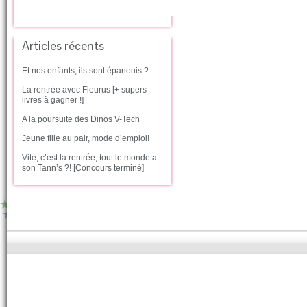
Articles récents
Et nos enfants, ils sont épanouis ?
La rentrée avec Fleurus [+ supers
livres à gagner !]
A la poursuite des Dinos V-Tech
Jeune fille au pair, mode d’emploi!
Vite, c’est la rentrée, tout le monde a
son Tann’s ?! [Concours terminé]
Copyright
© 2014 .