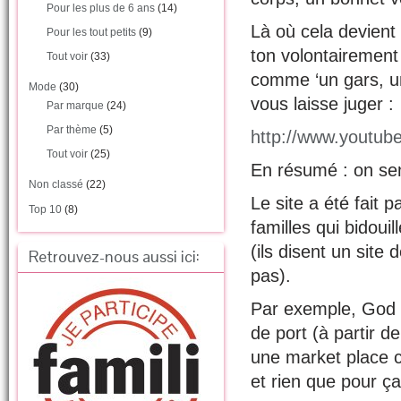
Pour les plus de 6 ans
(14)
Là où cela devient
Pour les tout petits
(9)
ton volontairement
Tout voir
(33)
comme ‘un gars, un
Mode
(30)
vous laisse juger :
Par marque
(24)
Par thème
(5)
http://www.youtu
Tout voir
(25)
En résumé : on sen
Non classé
(22)
Le site a été fait 
Top 10
(8)
familles qui bidouil
(ils disent un sit
Retrouvez-nous aussi ici:
pas).
Par exemple, God s
de port (à partir d
une market place c
et rien que pour ça,