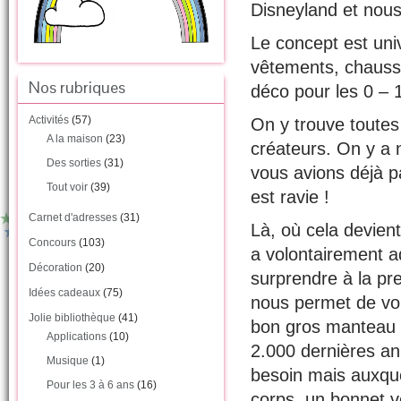
Disneyland et nous 
Le concept est uni
vêtements, chaussu
Nos rubriques
déco pour les 0 – 
Activités
(57)
On y trouve toutes
A la maison
(23)
créateurs. On y a
Des sorties
(31)
vous avions déjà pa
Tout voir
(39)
est ravie !
Carnet d'adresses
(31)
Là, où cela devient
Concours
(103)
a volontairement ad
Décoration
(20)
surprendre à la pre
Idées cadeaux
(75)
nous permet de voir
Jolie bibliothèque
(41)
bon gros manteau t
Applications
(10)
2.000 dernières an
Musique
(1)
besoin mais auxque
Pour les 3 à 6 ans
(16)
corps, un bonnet v