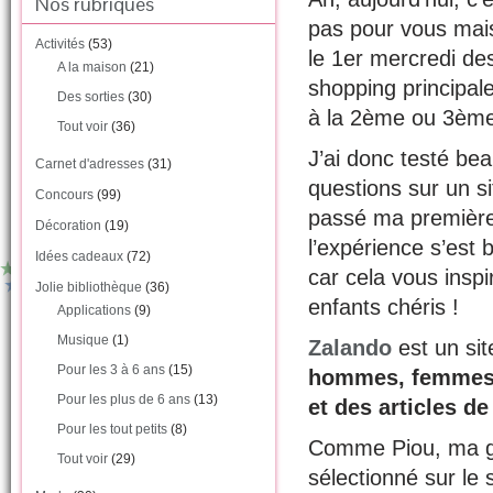
Nos rubriques
pas pour vous mais 
Activités
(53)
le 1er mercredi de
A la maison
(21)
shopping principal
Des sorties
(30)
à la 2ème ou 3èm
Tout voir
(36)
J’ai donc testé be
Carnet d'adresses
(31)
questions sur un si
Concours
(99)
passé ma premiè
Décoration
(19)
l’expérience s’est
Idées cadeaux
(72)
car cela vous insp
Jolie bibliothèque
(36)
enfants chéris !
Applications
(9)
Musique
(1)
Zalando
est un si
Pour les 3 à 6 ans
(15)
hommes, femmes e
Pour les plus de 6 ans
(13)
et des articles de
Pour les tout petits
(8)
Comme Piou, ma gran
Tout voir
(29)
sélectionné sur le s