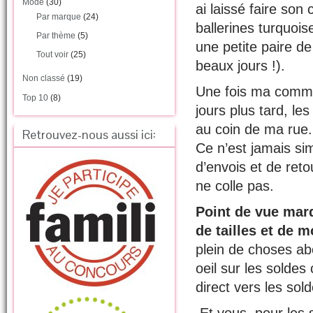
Mode
(30)
ai laissé faire son
Par marque
(24)
ballerines turquoise
Par thème
(5)
une petite paire de 
Tout voir
(25)
beaux jours !).
Non classé
(19)
Une fois ma comma
Top 10
(8)
jours plus tard, le
au coin de ma rue. 
Retrouvez-nous aussi ici:
Ce n’est jamais si
d’envois et de reto
ne colle pas.
Point de vue marq
de tailles et de 
plein de choses abo
oeil sur les soldes
direct vers les sol