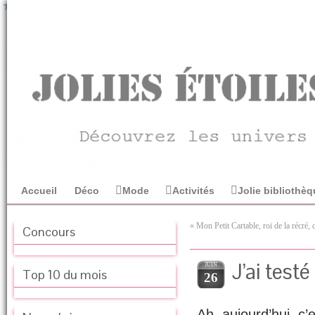
Accueil
Déco
Mode
Activités
Jolie bibliothè
«
Mon Petit Cartable, roi de la récré,
Concours
J’ai testé
JUIN
Top 10 du mois
26
Ah, aujourd’hui, c’