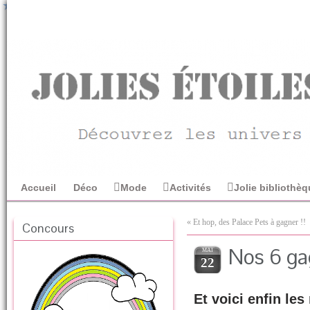
Accueil
Déco
Mode
Activités
Jolie bibliothè
«
Et hop, des Palace Pets à gagner !!
Concours
Nos 6 ga
MAI
22
Et voici enfin l