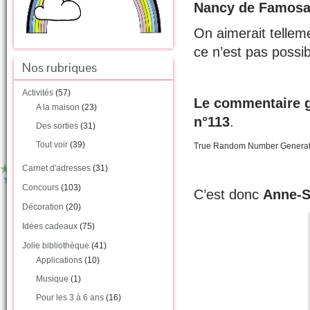
Nancy de Famosa 
On aimerait telle
ce n’est pas possi
Nos rubriques
Activités
(57)
Le commentaire g
A la maison
(23)
n°113
.
Des sorties
(31)
Tout voir
(39)
True Random Number Genera
Carnet d'adresses
(31)
Concours
(103)
C’est donc
Anne-S
Décoration
(20)
Idées cadeaux
(75)
Jolie bibliothèque
(41)
Applications
(10)
Musique
(1)
Pour les 3 à 6 ans
(16)