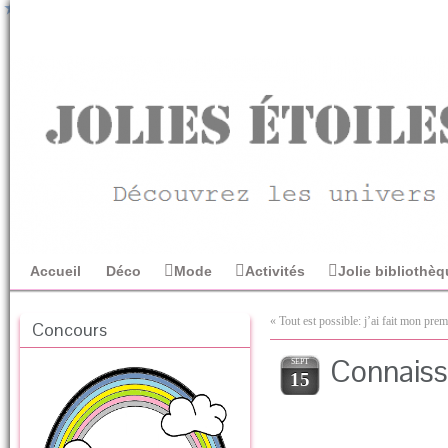
Accueil
Déco
Mode
Activités
Jolie bibliothè
« Tout est possible: j’ai fait mon prem
Concours
Connaiss
SEPT
15