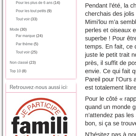
Pour les plus de 6 ans
(14)
Pendant l’été, la 
Pour les tout petits
(9)
cherchais des jolis
Tout voir
(33)
Mimi’lou m’a sembl
perles et oiseaux e
Mode
(30)
Par marque
(24)
superbe ! Pour êtr
Par thème
(5)
temps. En fait, ce 
Tout voir
(25)
juste le petit trai
près, il suffit de p
Non classé
(23)
envie. Ce qui fait 
Top 10
(8)
Pareil pour l’Ours 
Retrouvez-nous aussi ici:
est totalement libr
Pour le côté « rapp
quand un monde gra
n’attendez pas les 
bon, si ça se trouve
N’hésitez pas à no