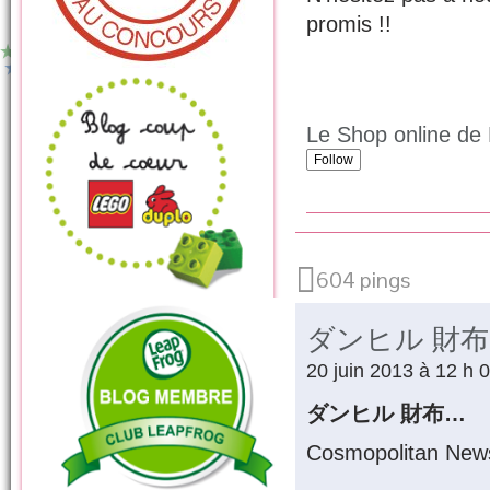
promis !!
Le Shop online de 
Follow
604 pings
ダンヒル 財布
20 juin 2013 à 12 h 
ダンヒル 財布…
Cosmopolitan News