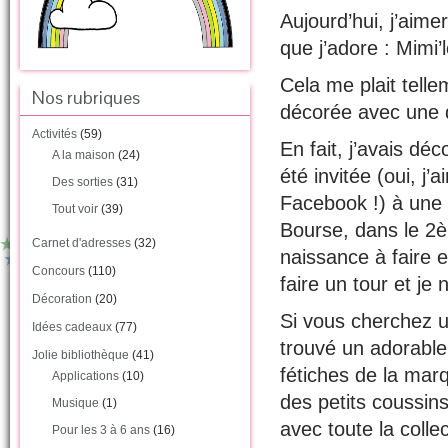
Aujourd’hui, j’aim
que j’adore : Mimi’l
Cela me plait tell
Nos rubriques
décorée avec une de
Activités
(59)
En fait, j’avais dé
A la maison
(24)
été invitée (oui, j’
Des sorties
(31)
Facebook !) à une 
Tout voir
(39)
Bourse, dans le 2
Carnet d'adresses
(32)
naissance à faire et
Concours
(110)
faire un tour et je 
Décoration
(20)
Si vous cherchez un
Idées cadeaux
(77)
trouvé un adorable
Jolie bibliothèque
(41)
fétiches de la marq
Applications
(10)
des petits coussins
Musique
(1)
avec toute la collec
Pour les 3 à 6 ans
(16)