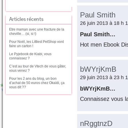
Paul Smith
Articles récents
26 juin 2013 à 18 h 
Etre maman avec une fracture de la
Paul Smith…
cheville… (si, si !)
Pour Noël, les Littlest PetShop vont
Hot men Ebook Di
faire un carton !
Le Pyjebook de Kiabi, vous
connaissez ?
C’est au tour de Vtech de vous gâter,
bWYrjKmB
vous venez ?
29 juin 2013 à 23 h 
Pour les 2 ans du blog, un bon
d’achat de 50 euros chez Okaïdi, ça
vous dit ??
bWYrjKmB…
Connaissez vous l
nRggtnzD