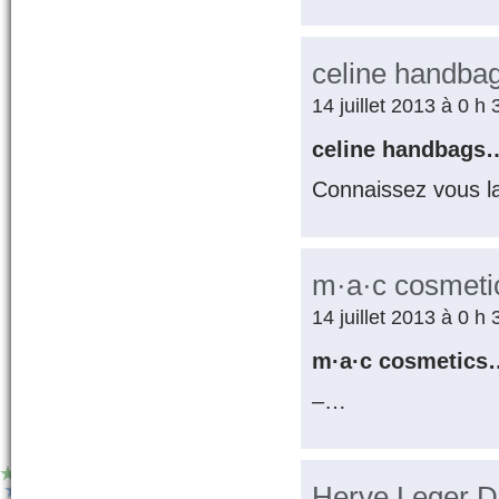
celine handba
14 juillet 2013 à 0 h
celine handbags
Connaissez vous l
m·a·c cosmeti
14 juillet 2013 à 0 h
m·a·c cosmetics
–…
Herve Leger D